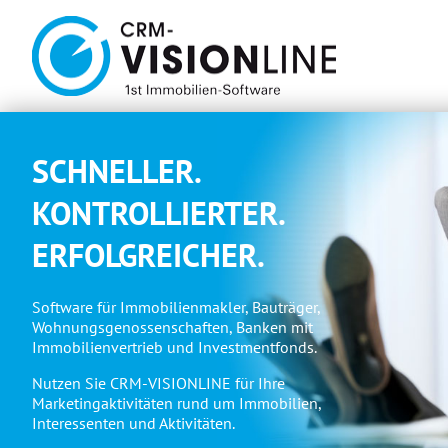
SCHNELLER.
KONTROLLIERTER.
ERFOLGREICHER.
Software für Immobilienmakler, Bauträger,
Wohnungsgenossenschaften, Banken mit
Immobilienvertrieb und Investmentfonds.
Nutzen Sie CRM-VISIONLINE für Ihre
Marketingaktivitäten rund um Immobilien,
Interessenten und Aktivitäten.