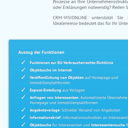
Prozesse an Ihre Unternehmensstrukt
oder Erklärungen notwendig? Reden Si
CRM-VISIONLINE unterstützt Sie 
Idealerweise bedeutet das für Ihr Unt
Auszug der Funktionen
Funktionen zur EU-Verbraucherrechte-Richtlinie
Objektsuche im Internet
Veröffentlichung von Objekten
auf Homepage und
Immobilienplattformen
Exposé-Erstellung
aus Vorlagen
Anfragen von Interessenten
: Automatisierte Übernahme
Homepage und Immobilienplattformen
Angebotsvorlage
: Schneller Versand von Angeboten
Informationsbrief
: Informationsschreiben an Interessen
Objektsuche
für Interessenten und
Interessentensuche
f